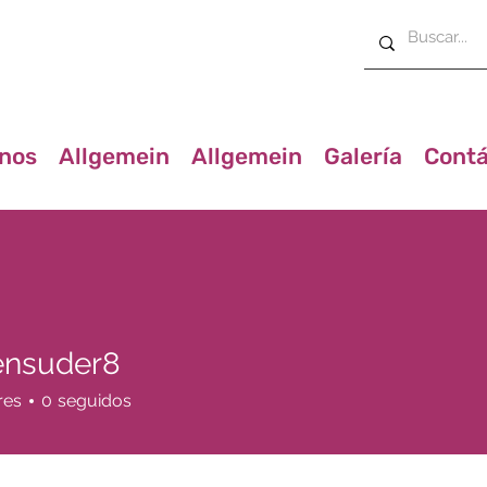
nos
Allgemein
Allgemein
Galería
Contá
ensuder8
uder8
res
0
seguidos