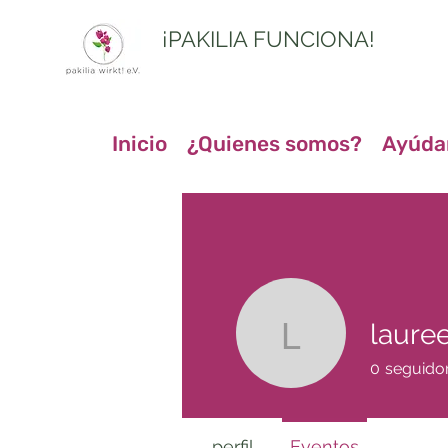
¡PAKILIA FUNCIONA!
Inicio
¿Quienes somos?
Ayúda
laure
laureens
0
seguido
perfil
Eventos