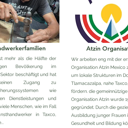
dwerkerfamilien
Atzin Organisa
st mehr als die Hälfte der
Wir arbeiten eng mit der e
ätigen Bevölkerung im
Organisation
Atzin Mexico
 Sektor beschäftigt und hat
um lokale Strukturen im Do
keinen Zugang zu
Tlamacazalpa, nahe Taxco
sicherungssystemen wie
fördern. die gemeinnützige
hen Dienstleistungen und
Organisation Atzin wurde 
 viele Menschen, wie im Fall
gegründet. Durch die gezie
nsthandwerker in Taxco,
Ausbildung junger Frauen 
...
Gesundheit und Bildung k