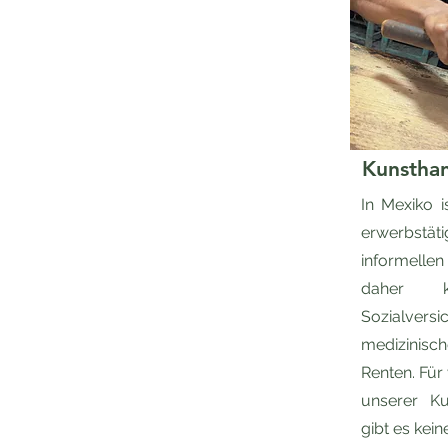
Kunsthan
In Mexiko i
erwerbst
informellen
daher 
Sozialver
medizinisc
Renten. Für
unserer Ku
gibt es keine