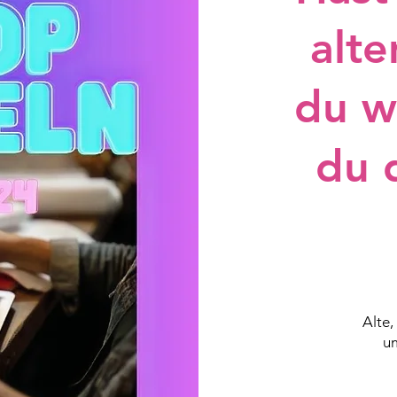
alt
du w
du 
Alte,
um