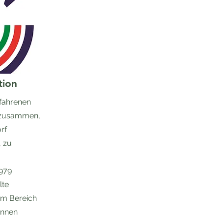
tion
rfahrenen
zusammen,
rf
, zu
1979
lte
im Bereich
önnen